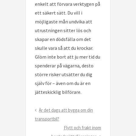
enkelt att förvara verktygen på
ett säkert sätt. Du vill i
möjligaste mån undvika att
utrustningen sitter lös och
skapar en dödsfälla om det
skulle vara så att du krockar.
Glöm inte bort att ju mer tid du
spenderar på vägarna, desto
större risker utsätter du dig
själv för – även om du är en
jätteskicklig bilförare.
Inläggsnavigering
Previous
Är det dags att bygga om din
Post
transportbil?
Next
Flytt och frakt inom