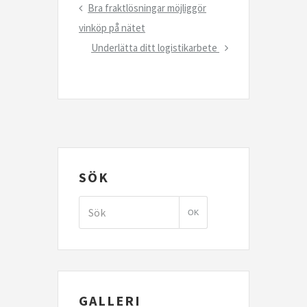
Inläggsnavigering
Previous
Bra fraktlösningar möjliggör
Post
vinköp på nätet
Next
Underlätta ditt logistikarbete
Post
SÖK
GALLERI