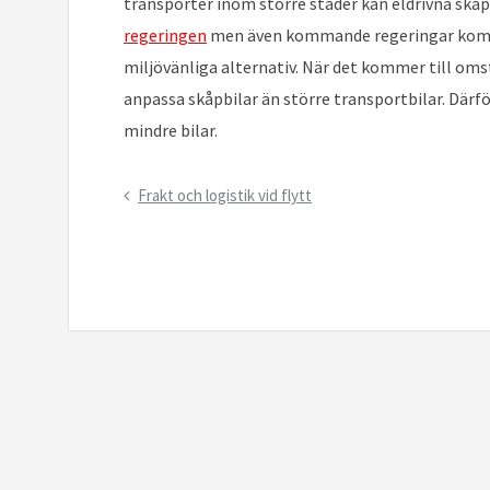
transporter inom större städer kan eldrivna skåpbi
regeringen
men även kommande regeringar komme
miljövänliga alternativ. När det kommer till om
anpassa skåpbilar än större transportbilar. Därfö
mindre bilar.
Inläggsnavigering
Previous
Frakt och logistik vid flytt
Post