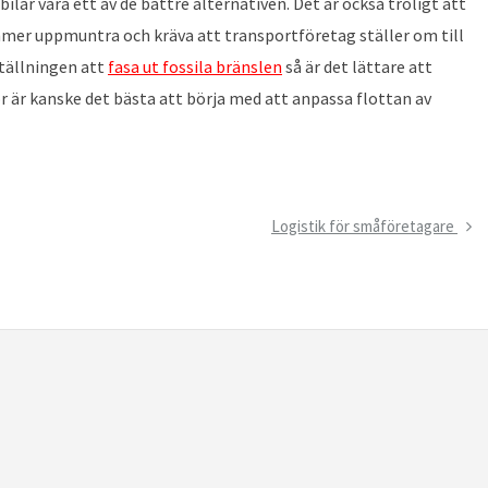
lar vara ett av de bättre alternativen. Det är också troligt att
r uppmuntra och kräva att transportföretag ställer om till
ställningen att
fasa ut fossila bränslen
så är det lättare att
r är kanske det bästa att börja med att anpassa flottan av
Next
Logistik för småföretagare
Post