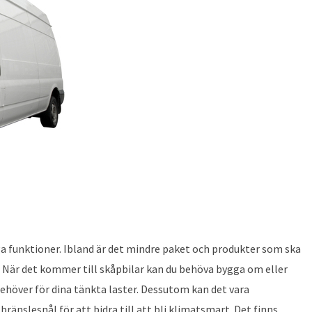
a funktioner. Ibland är det mindre paket och produkter som ska
. När det kommer till skåpbilar kan du behöva bygga om eller
behöver för dina tänkta laster. Dessutom kan det vara
änslesnål för att bidra till att bli klimatsmart. Det finns